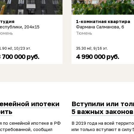
тудия
1-комнатная квартира
еспублики, 204к15
Фармана Салманова, 6
юмень
Тюмень
1.90 м
, 10/23 эт.
35.30 м
, 9/16 эт.
2
2
 700 000 руб.
4 990 000 руб.
семейной ипотеки
Вступили или тол
рить
5 важных законов
я по семейной ипотеке в РФ
В 2019 года на всей террит
остребованной, сообщил
или только вступают в силу 