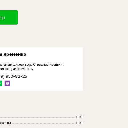
отр
а Яременко
альный директор. Специализация:
ая недвижимость
19) 950-82-25
нет
ючены
нет