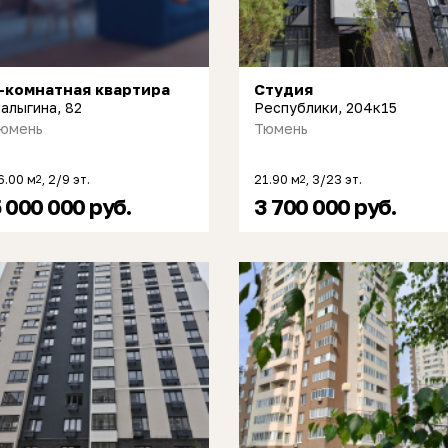
-комнатная квартира
Студия
алыгина, 82
Республики, 204к15
юмень
Тюмень
6.00 м
, 2/9 эт.
21.90 м
, 3/23 эт.
2
2
 000 000 руб.
3 700 000 руб.