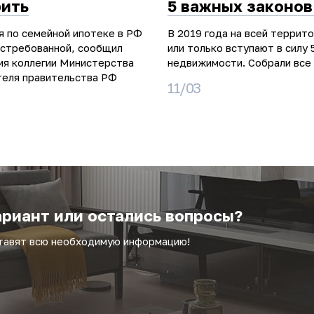
рить
5 важных законов
я по семейной ипотеке в РФ
В 2019 года на всей террит
остребованной, сообщил
или только вступают в силу 
ия коллегии Министерства
недвижимости. Собрали все 
теля правительства РФ
11/03
риант или остались вопросы?
ставят всю необходимую информацию!