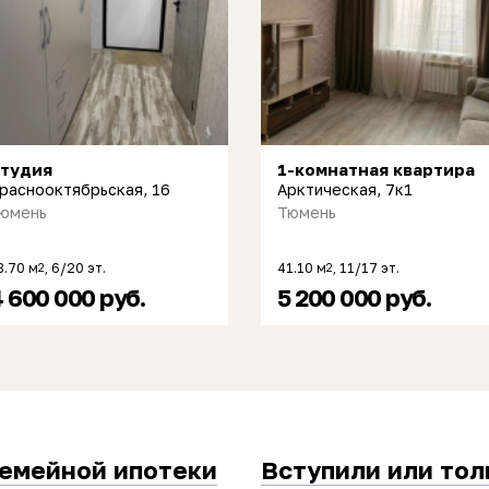
тудия
1-комнатная квартира
раснооктябрьская, 16
Арктическая, 7к1
юмень
Тюмень
8.70 м
, 6/20 эт.
41.10 м
, 11/17 эт.
2
2
 600 000 руб.
5 200 000 руб.
семейной ипотеки
Вступили или тол