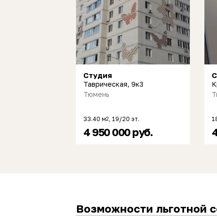
Студия
С
Таврическая, 9к3
К
Тюмень
Т
33.40 м
, 19/20 эт.
1
2
4 950 000 руб.
4
Возможности льготной 