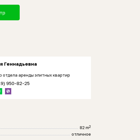
отр
я Геннадьевна
р отдела аренды элитных квартир
19) 950-82-25
2
82 m
отличное