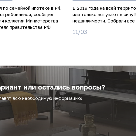
я по семейной ипотеке в РФ
В 2019 года на всей террит
остребованной, сообщил
или только вступают в силу 
ия коллегии Министерства
недвижимости. Собрали все 
теля правительства РФ
11/03
риант или остались вопросы?
ставят всю необходимую информацию!