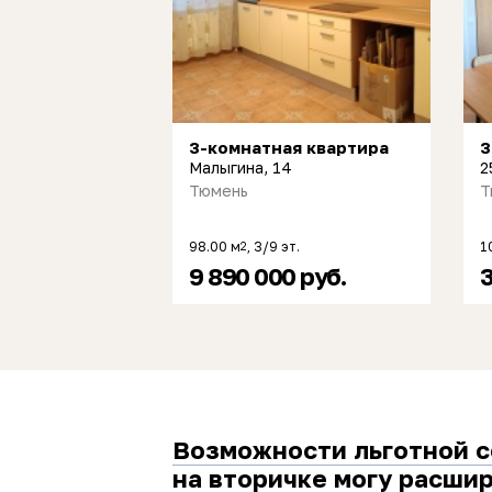
3-комнатная квартира
3
Малыгина, 14
2
Тюмень
Т
98.00 м
, 3/9 эт.
1
2
9 890 000 руб.
3
Возможности льготной 
на вторичке могу расши