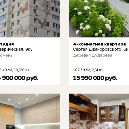
тудия
4-комнатная квартира
аврическая, 9к3
Сергея Джанбровского, 6к
юмень
деревня Дударева
3.40 м
, 19/20 эт.
107.50 м
, 2/4 эт.
2
2
 900 000 руб.
15 990 000 руб.