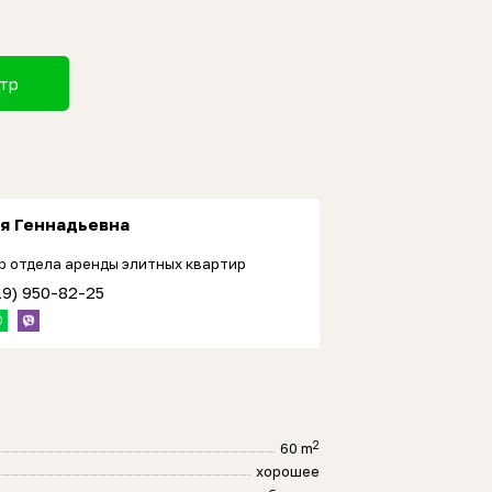
отр
я Геннадьевна
р отдела аренды элитных квартир
19) 950-82-25
2
60 m
хорошее