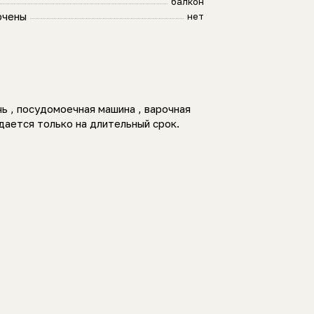
балкон
ючены
нет
ь , посудомоечная машина , варочная
дается только на длительный срок.