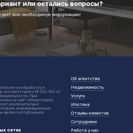
риант или остались вопросы?
ставят всю необходимую информацию!
Об агентстве
Недвижимость
огласие на обработку и
 в соответствии с № 152-ФЗ «О
Услуги
енциальности. При
ылка на сайт обязательна!
носит исключительно
Ипотека
условиях информационные
не являются публичной
Отзывы клиентов
Сотрудники
ых сетях
Работа у нас