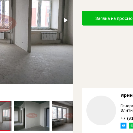
Заявка на просм
Ирин
Генер
Элитн
+7 (9