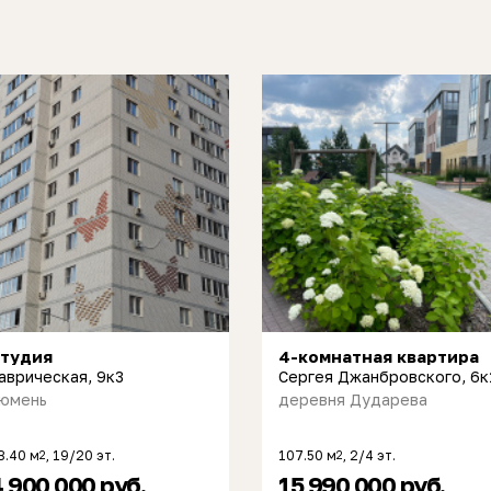
тудия
4-комнатная квартира
аврическая, 9к3
Сергея Джанбровского, 6к
юмень
деревня Дударева
3.40 м
, 19/20 эт.
107.50 м
, 2/4 эт.
2
2
 900 000 руб.
15 990 000 руб.