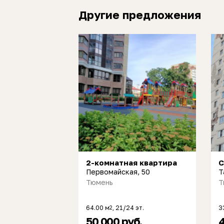
Другие предложения
2-комнатная квартира
С
Первомайская, 50
Т
Тюмень
Т
64.00 м
, 21/24 эт.
3
2
50 000 руб.
4