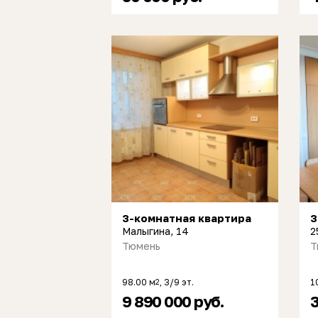
3-комнатная квартира
3
Малыгина, 14
2
Тюмень
Т
98.00 м
, 3/9 эт.
1
2
9 890 000 руб.
3