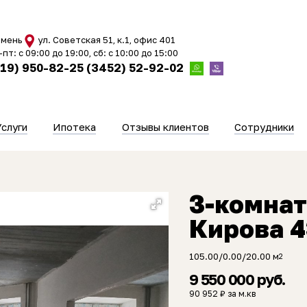
мень
ул. Советская 51, к.1, офис 401
-пт: с 09:00 до 19:00, сб: с 10:00 до 15:00
919) 950-82-25
(3452) 52-92-02
Услуги
Ипотека
Отзывы клиентов
Сотрудники
3-комнат
Кирова 4
105.00/0.00/20.00 м
2
9 550 000 руб.
90 952 ₽ за м.кв