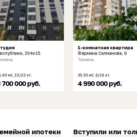
тудия
1-комнатная квартира
еспублики, 204к15
Фармана Салманова, 6
юмень
Тюмень
1.90 м
, 10/23 эт.
35.30 м
, 9/16 эт.
2
2
 700 000 руб.
4 990 000 руб.
семейной ипотеки
Вступили или тол