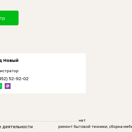
отр
д Новый
истратор
452) 52-92-02
нет
е деятельности
ремонт бытовой техники, сборка меб