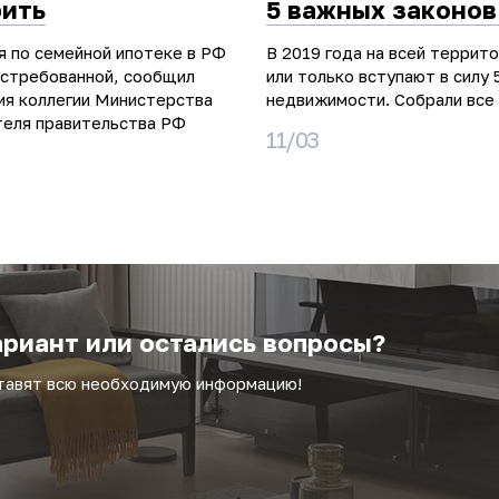
рить
5 важных законов
я по семейной ипотеке в РФ
В 2019 года на всей террит
остребованной, сообщил
или только вступают в силу 
ия коллегии Министерства
недвижимости. Собрали все 
теля правительства РФ
11/03
риант или остались вопросы?
ставят всю необходимую информацию!