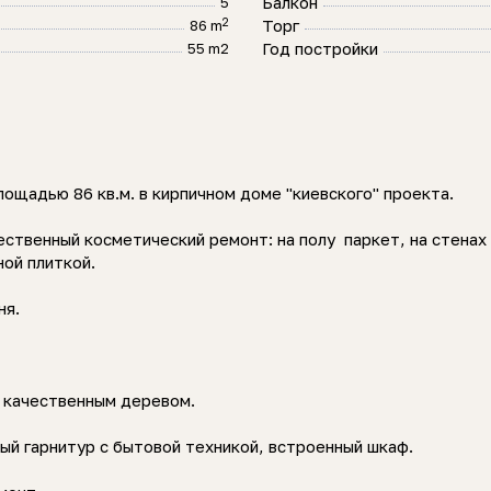
Балкон
5
2
Торг
86 m
Год постройки
55 m2
ощадью 86 кв.м. в кирпичном доме "киевского" проекта.
ственный косметический ремонт: на полу паркет, на стенах 
ной плиткой.
ня.
ы качественным деревом.
ый гарнитур с бытовой техникой, встроенный шкаф.