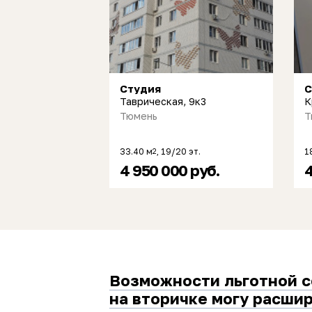
Студия
С
Таврическая, 9к3
К
Тюмень
Т
33.40 м
, 19/20 эт.
1
2
4 950 000 руб.
4
Возможности льготной 
на вторичке могу расши