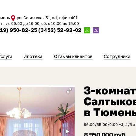
мень
ул. Советская 51, к.1, офис 401
-пт: с 09:00 до 19:00, сб: с 10:00 до 15:00
919) 950-82-25
(3452) 52-92-02
Услуги
Ипотека
Отзывы клиентов
Сотрудники
3-комнат
Салтыко
в Тюмен
86.00/55.00/9.00 м
, 4/5 э
2
8 950 000 руб.