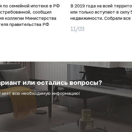
я по семейной ипотеке в РФ
В 2019 года на всей террит
остребованной, сообщил
или только вступают в силу 
ия коллегии Министерства
недвижимости. Собрали все 
теля правительства РФ
11/03
риант или остались вопросы?
ставят всю необходимую информацию!