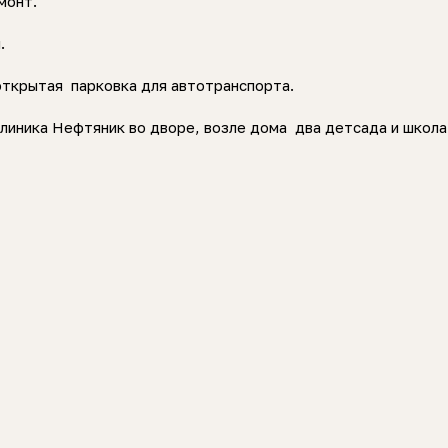
емонт.
м.
открытая парковка для автотранспорта.
линика Нефтяник во дворе, возле дома два детсада и школ