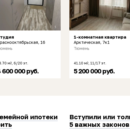
тудия
1-комнатная квартира
раснооктябрьская, 16
Арктическая, 7к1
юмень
Тюмень
8.70 м
, 6/20 эт.
41.10 м
, 11/17 эт.
2
2
 600 000 руб.
5 200 000 руб.
семейной ипотеки
Вступили или тол
рить
5 важных законов