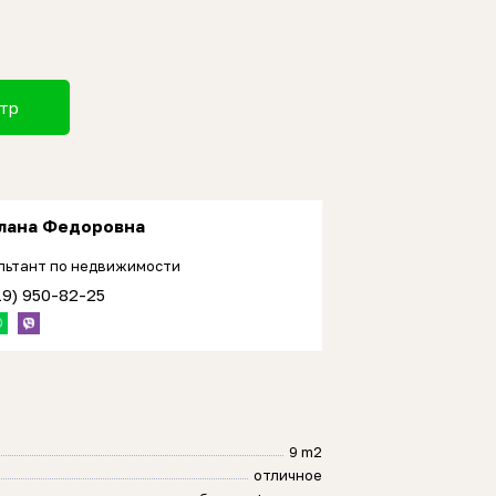
отр
лана Федоровна
льтант по недвижимости
19) 950-82-25
9 m2
отличное