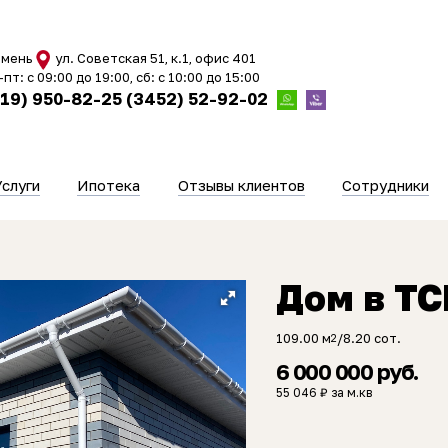
мень
ул. Советская 51, к.1, офис 401
-пт: с 09:00 до 19:00, сб: с 10:00 до 15:00
919) 950-82-25
(3452) 52-92-02
Услуги
Ипотека
Отзывы клиентов
Сотрудники
Дом в ТС
109.00 м
/8.20 сот.
2
6 000 000 руб.
55 046 ₽ за м.кв