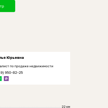
отр
лья Юрьевна
алист по продаже недвижимости
19) 950-82-25
22 км