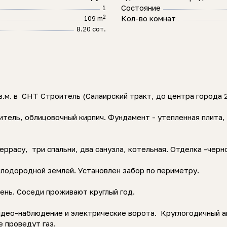
Состояние
1
2
Кол-во комнат
109 m
8.20 сот.
м. в СНТ Строитель (Салаирский тракт, до центра города 2
тель, облицовочный кирпич. Фундамент - утепленная плита, 
еррасу, три спальни, два санузла, котельная. Отделка -черн
 плодородной землей. Установлен забор по периметру.
нь. Соседи проживают круглый год.
идео-наблюдение и электрические ворота. Круглогодичный 
е проведут газ.