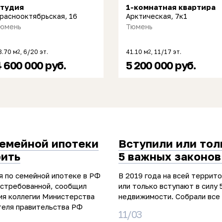
тудия
1-комнатная квартира
раснооктябрьская, 16
Арктическая, 7к1
юмень
Тюмень
8.70 м
, 6/20 эт.
41.10 м
, 11/17 эт.
2
2
 600 000 руб.
5 200 000 руб.
семейной ипотеки
Вступили или тол
рить
5 важных законов
я по семейной ипотеке в РФ
В 2019 года на всей террит
остребованной, сообщил
или только вступают в силу 
ия коллегии Министерства
недвижимости. Собрали все 
теля правительства РФ
11/03