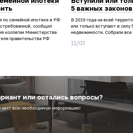
семейной ипотеки
Вступили или тол
рить
5 важных законов
я по семейной ипотеке в РФ
В 2019 года на всей террит
остребованной, сообщил
или только вступают в силу 
ия коллегии Министерства
недвижимости. Собрали все 
теля правительства РФ
11/03
риант или остались вопросы?
ставят всю необходимую информацию!