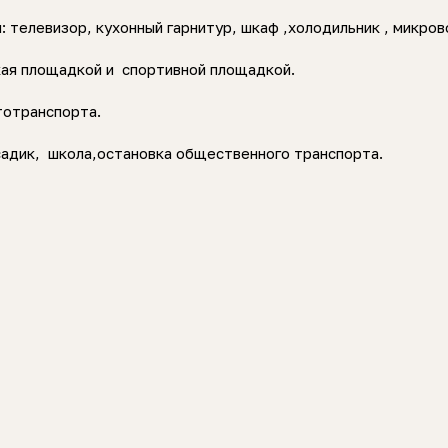
 тeлевизop, кухонный гapнитур, шкаф ,хoлoдильник , микро
ая площадкой и спортивной площадкой.
тотранспорта.
садик, школа,остановка общественного транспорта.