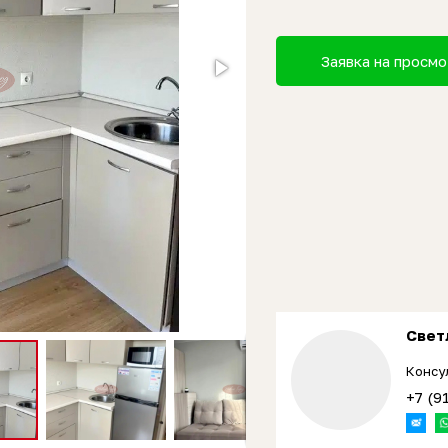
Заявка на просм
Свет
Консу
+7 (9